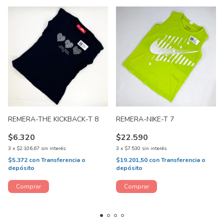
REMERA-THE KICKBACK-T 8
REMERA-NIKE-T 7
$6.320
$22.590
3
x
$2.106,67
sin interés
3
x
$7.530
sin interés
$5.372
con
Transferencia o
$19.201,50
con
Transferencia o
depósito
depósito