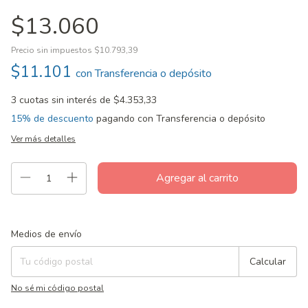
$13.060
Precio sin impuestos
$10.793,39
$11.101
con
Transferencia o depósito
3
cuotas sin interés de
$4.353,33
15% de descuento
pagando con Transferencia o depósito
Ver más detalles
Entregas para el CP:
Cambiar CP
Medios de envío
Calcular
No sé mi código postal