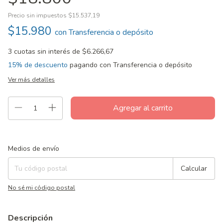
Precio sin impuestos
$15.537,19
$15.980
con
Transferencia o depósito
3
cuotas sin interés de
$6.266,67
15% de descuento
pagando con Transferencia o depósito
Ver más detalles
Entregas para el CP:
Cambiar CP
Medios de envío
Calcular
No sé mi código postal
Descripción