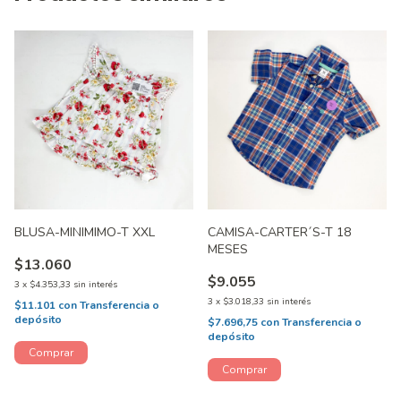
BLUSA-MINIMIMO-T XXL
CAMISA-CARTER´S-T 18
MESES
$13.060
$9.055
3
x
$4.353,33
sin interés
3
x
$3.018,33
sin interés
$11.101
con
Transferencia o
depósito
$7.696,75
con
Transferencia o
depósito