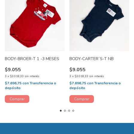
BODY-BROER-T 1 -3 MESES
BODY-CARTER´S-T NB
$9.055
$9.055
3
x
$3.018,33
sin interés
3
x
$3.018,33
sin interés
$7.696,75
con
Transferencia o
$7.696,75
con
Transferencia o
depósito
depósito