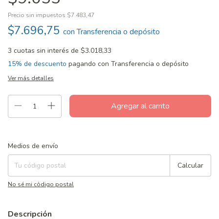
Precio sin impuestos
$7.483,47
$7.696,75
con
Transferencia o depósito
3
cuotas sin interés de
$3.018,33
15% de descuento
pagando con Transferencia o depósito
Ver más detalles
Entregas para el CP:
Cambiar CP
Medios de envío
Calcular
No sé mi código postal
Descripción