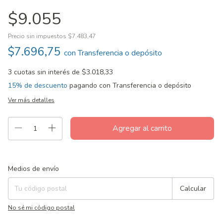
$9.055
Precio sin impuestos
$7.483,47
$7.696,75
con
Transferencia o depósito
3
cuotas sin interés de
$3.018,33
15% de descuento
pagando con Transferencia o depósito
Ver más detalles
Entregas para el CP:
Cambiar CP
Medios de envío
Calcular
No sé mi código postal