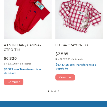
A ESTRENAR / CAMISA-
BLUSA-CRAYON-T OL
OTRO-T M
$7.585
$6.320
3
x
$2.528,33
sin interés
3
x
$2.106,67
sin interés
$6.447,25
con
Transferencia o
depósito
$5.372
con
Transferencia o
depósito