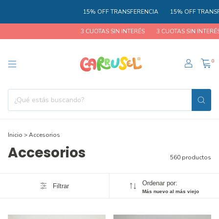
15% OFF TRANSFERENCIA
15% OFF TRANSFERENC
3 CUOTAS SIN INTERÉS
3 CUOTAS SIN INTERÉS
3 C
0
Inicio
>
Accesorios
Accesorios
560 productos
Ordenar por:
Filtrar
Más nuevo al más viejo