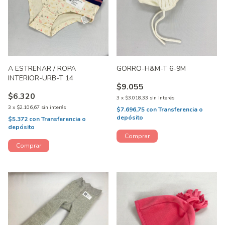
A ESTRENAR / ROPA
GORRO-H&M-T 6-9M
INTERIOR-URB-T 14
$9.055
$6.320
3
x
$3.018,33
sin interés
3
x
$2.106,67
sin interés
$7.696,75
con
Transferencia o
depósito
$5.372
con
Transferencia o
depósito