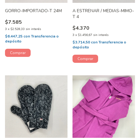
GORRO-IMPORTADO-T 24M
A ESTRENAR / MEDIAS-MIMO-
T 4
$7.585
$4.370
3
x
$2.528,33
sin interés
3
x
$1.456,67
sin interés
$6.447,25
con
Transferencia o
depósito
$3.714,50
con
Transferencia o
depósito