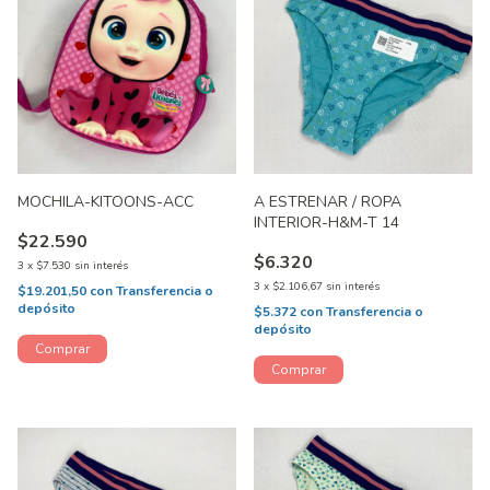
MOCHILA-KITOONS-ACC
A ESTRENAR / ROPA
INTERIOR-H&M-T 14
$22.590
$6.320
3
x
$7.530
sin interés
3
x
$2.106,67
sin interés
$19.201,50
con
Transferencia o
depósito
$5.372
con
Transferencia o
depósito