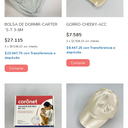
BOLSA DE DORMIR-CARTER
GORRO-CHEEKY-ACC
´S-T 3-6M
$7.585
$27.115
3
x
$2.528,33
sin interés
3
x
$9.038,33
sin interés
$6.447,25
con
Transferencia o
depósito
$23.047,75
con
Transferencia o
depósito