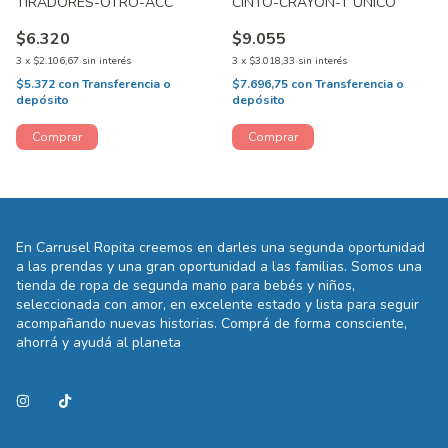
TIRADORES-OTRO-ACC
CINTO-CRAYON-T UNICO
$6.320
$9.055
3
x
$2.106,67
sin interés
3
x
$3.018,33
sin interés
$5.372
con
Transferencia o
$7.696,75
con
Transferencia o
depósito
depósito
En Carrusel Ropita creemos en darles una segunda oportunidad
a las prendas y una gran oportunidad a las familias. Somos una
tienda de ropa de segunda mano para bebés y niños,
seleccionada con amor, en excelente estado y lista para seguir
acompañando nuevas historias. Comprá de forma consciente,
ahorrá y ayudá al planeta