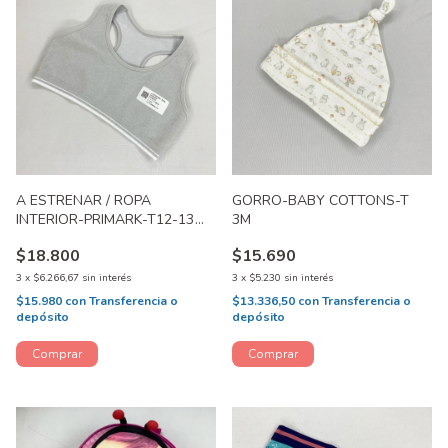
A ESTRENAR / ROPA
GORRO-BABY COTTONS-T
INTERIOR-PRIMARK-T12-13
3M
AÑOS
$18.800
$15.690
3
x
$6.266,67
sin interés
3
x
$5.230
sin interés
$15.980
con
Transferencia o
$13.336,50
con
Transferencia o
depósito
depósito