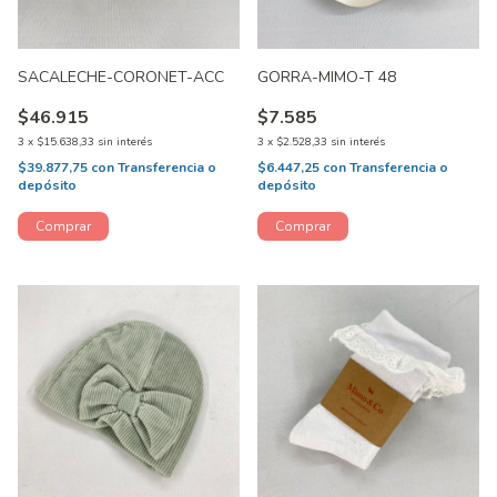
SACALECHE-CORONET-ACC
GORRA-MIMO-T 48
$46.915
$7.585
3
x
$15.638,33
sin interés
3
x
$2.528,33
sin interés
$39.877,75
con
Transferencia o
$6.447,25
con
Transferencia o
depósito
depósito