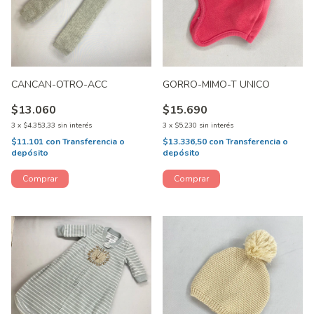
CANCAN-OTRO-ACC
GORRO-MIMO-T UNICO
$13.060
$15.690
3
x
$4.353,33
sin interés
3
x
$5.230
sin interés
$11.101
con
Transferencia o
$13.336,50
con
Transferencia o
depósito
depósito